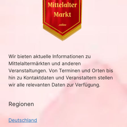
S
t
u
e
n
c
-
h
N
e
a
Wir bieten aktuelle Informationen zu
u
v
Mittelaltermärkten und anderen
n
i
Veranstaltungen. Von Terminen und Orten bis
hin zu Kontaktdaten und Veranstaltern stellen
g
d
wir alle relevanten Daten zur Verfügung.
a
A
t
Regionen
n
i
s
o
Deutschland