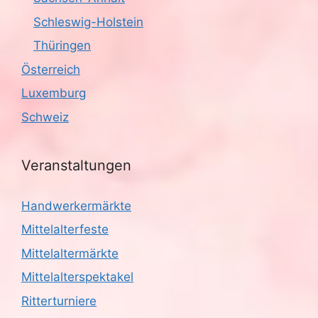
g
Schleswig-Holstein
Thüringen
a
Österreich
t
Luxemburg
i
Schweiz
o
Veranstaltungen
n
Handwerkermärkte
Mittelalterfeste
Mittelaltermärkte
Mittelalterspektakel
Ritterturniere