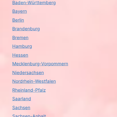
n
i
Baden-Württemberg
Bayern
c
Berlin
h
Brandenburg
t
Bremen
Hamburg
e
Hessen
n
Mecklenburg-Vorpommern
,
Niedersachsen
N
Nordrhein-Westfalen
Rheinland-Pfalz
a
Saarland
v
Sachsen
i
Sachsen-Anhalt