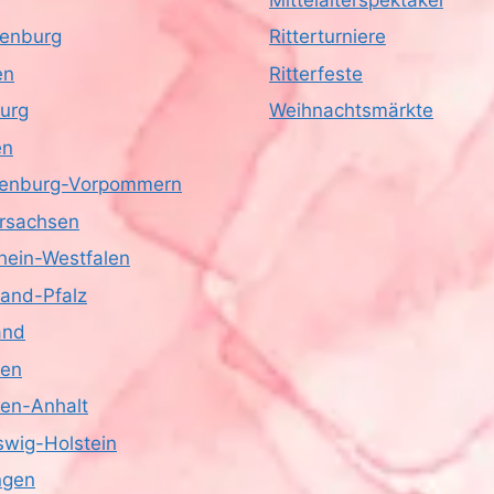
enburg
Ritterturniere
en
Ritterfeste
urg
Weihnachtsmärkte
en
enburg-Vorpommern
rsachsen
hein-Westfalen
land-Pfalz
and
sen
en-Anhalt
swig-Holstein
ngen