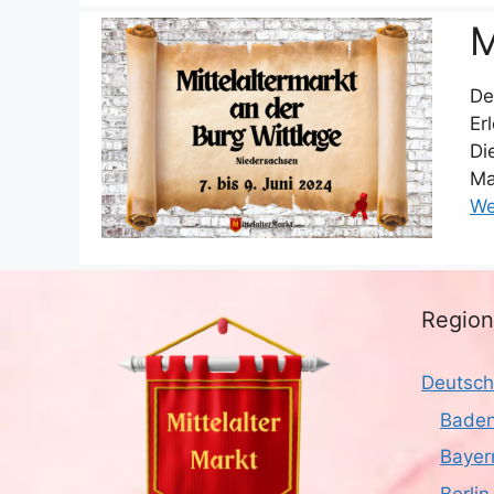
M
De
Er
Di
Ma
We
Regio
Deutsch
Baden
Bayer
Berlin