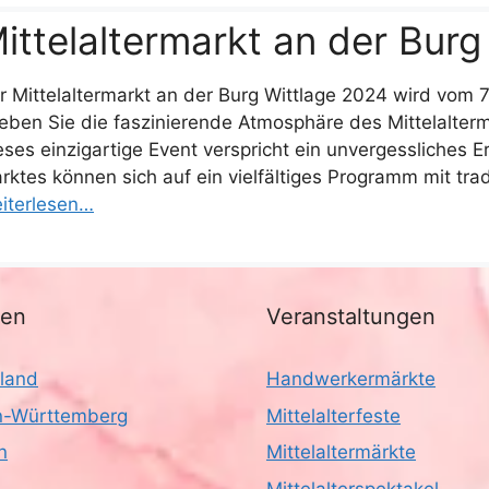
ittelaltermarkt an der Burg
r Mittelaltermarkt an der Burg Wittlage 2024 wird vom 7. 
leben Sie die faszinierende Atmosphäre des Mittelalterm
eses einzigartige Event verspricht ein unvergessliches E
rktes können sich auf ein vielfältiges Programm mit tr
iterlesen…
nen
Veranstaltungen
land
Handwerkermärkte
-Württemberg
Mittelalterfeste
n
Mittelaltermärkte
Mittelalterspektakel