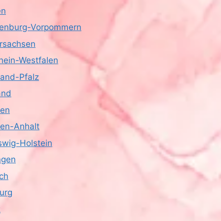
en
enburg-Vorpommern
rsachsen
hein-Westfalen
land-Pfalz
and
sen
en-Anhalt
swig-Holstein
ngen
ich
urg
z