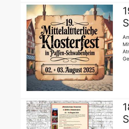
1
S
Am
Mi
At
Ge
1
S