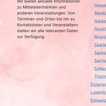
Wir bieten aktuelle Informationen
Hess
zu Mittelaltermärkten und
anderen Veranstaltungen. Von
Meckl
Terminen und Orten bis hin zu
Niede
Kontaktdaten und Veranstaltern
Nordr
stellen wir alle relevanten Daten
zur Verfügung.
Rhein
Saarl
Sach
Sachs
Schle
Thüri
Österre
Luxemb
Schwei