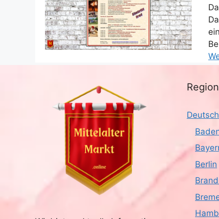
Da
Da
ei
Be
We
Regio
Deutsch
Baden
Bayer
Berlin
Brand
Brem
Hamb