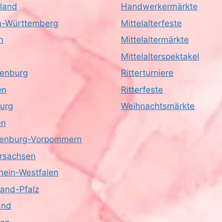
land
Handwerkermärkte
-Württemberg
Mittelalterfeste
n
Mittelaltermärkte
Mittelalterspektakel
enburg
Ritterturniere
en
Ritterfeste
urg
Weihnachtsmärkte
en
enburg-Vorpommern
rsachsen
hein-Westfalen
land-Pfalz
and