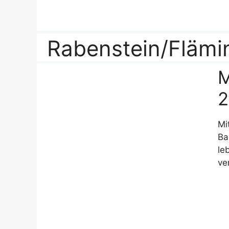
Zum
Inhalt
springen
Rabenstein/Flämi
M
2
Mi
Ba
le
ve