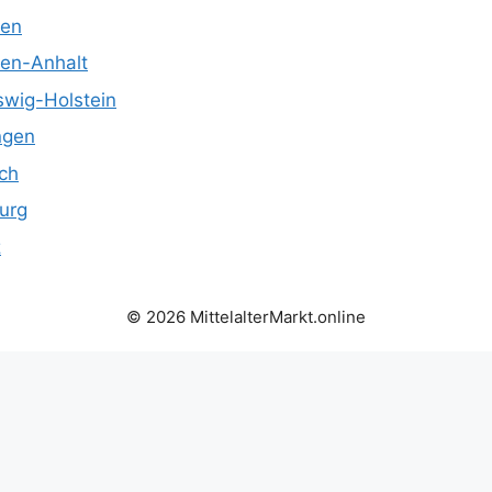
sen
en-Anhalt
swig-Holstein
ngen
ich
urg
z
© 2026 MittelalterMarkt.online