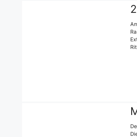
2
Am
Ra
Ex
Ri
M
De
Di