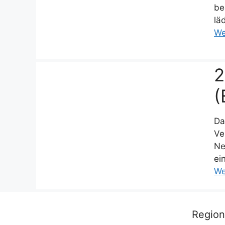
be
lä
We
2
(
Da
Ve
Ne
ei
We
Regio