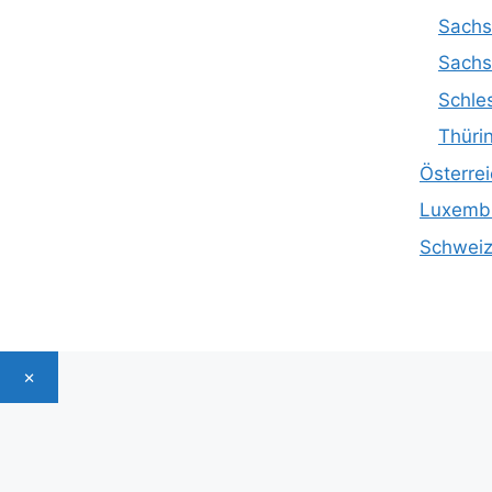
Sach
Sachs
Schle
Thüri
Österre
Luxemb
Schwei
×