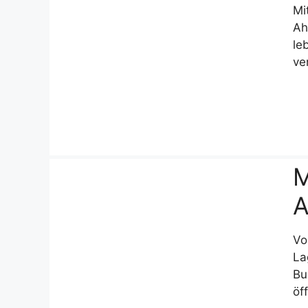
Mi
Ah
le
ve
M
A
Vo
La
Bu
öf