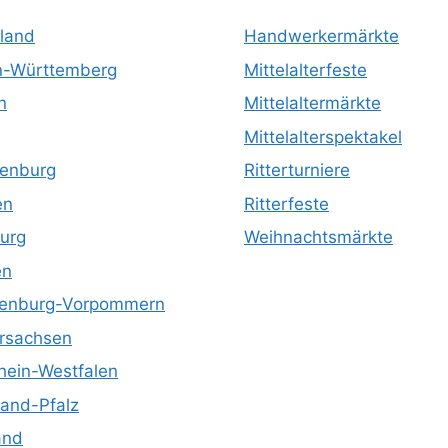
land
Handwerkermärkte
-Württemberg
Mittelalterfeste
n
Mittelaltermärkte
Mittelalterspektakel
enburg
Ritterturniere
en
Ritterfeste
urg
Weihnachtsmärkte
en
enburg-Vorpommern
rsachsen
hein-Westfalen
land-Pfalz
and