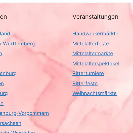
nen
Veranstaltungen
land
Handwerkermärkte
-Württemberg
Mittelalterfeste
n
Mittelaltermärkte
Mittelalterspektakel
enburg
Ritterturniere
en
Ritterfeste
urg
Weihnachtsmärkte
en
enburg-Vorpommern
rsachsen