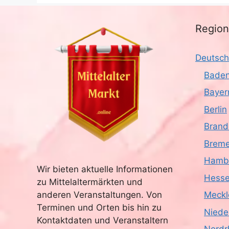
Regio
Deutsch
Baden
Bayer
Berlin
Brand
Brem
Hamb
Wir bieten aktuelle Informationen
Hess
zu Mittelaltermärkten und
anderen Veranstaltungen. Von
Meckl
Terminen und Orten bis hin zu
Niede
Kontaktdaten und Veranstaltern