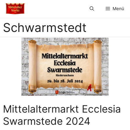
Zum
Menü
Inhalt
springen
Schwarmstedt
Mittelaltermarkt Ecclesia
Swarmstede 2024