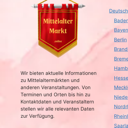
Deutsch
Baden
Bayer
Berlin
Brand
Brem
Hamb
Wir bieten aktuelle Informationen
Hess
zu Mittelaltermärkten und
anderen Veranstaltungen. Von
Meckl
Terminen und Orten bis hin zu
Niede
Kontaktdaten und Veranstaltern
Nordr
stellen wir alle relevanten Daten
zur Verfügung.
Rhein
Saarl