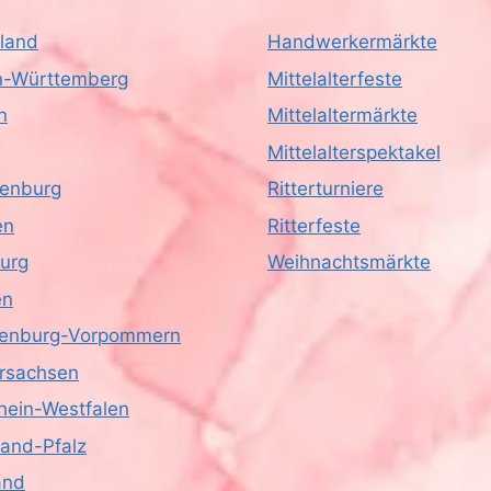
land
Handwerkermärkte
-Württemberg
Mittelalterfeste
n
Mittelaltermärkte
Mittelalterspektakel
enburg
Ritterturniere
en
Ritterfeste
urg
Weihnachtsmärkte
en
enburg-Vorpommern
rsachsen
hein-Westfalen
land-Pfalz
and