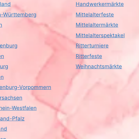
land
Handwerkermärkte
-Württemberg
Mittelalterfeste
n
Mittelaltermärkte
Mittelalterspektakel
enburg
Ritterturniere
en
Ritterfeste
urg
Weihnachtsmärkte
en
enburg-Vorpommern
rsachsen
hein-Westfalen
land-Pfalz
and