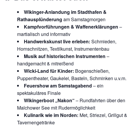
Wikinger-Anlandung im Stadthafen &
Rathausplünderung
am Samstagmorgen
Kampfvorführungen & Waffenerklärungen
–
martialisch und informativ
Handwerkskunst live erleben:
Schmieden,
Hornschnitzen, Textilkunst, Instrumentenbau
Musik auf historischen Instrumenten
–
handgemacht & mitreißend
Wicki-Land für Kinder:
Bogenschießen,
Puppentheater, Gaukelei, Basteln, Schminken u.v.m.
Feuershow am Samstagabend
– ein
spektakuläres Finale
Wikingerboot „Nakon“
– Rundfahrten über den
Malchower See mit Rudermöglichkeit
Kulinarik wie im Norden:
Met, Striezel, Grillgut &
Tavernengetränke