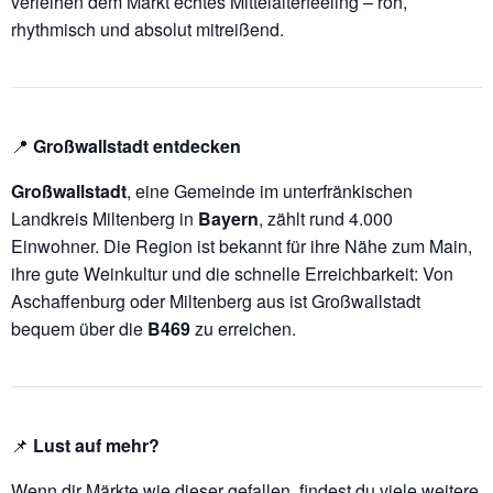
verleihen dem Markt echtes Mittelalterfeeling – roh,
rhythmisch und absolut mitreißend.
📍
Großwallstadt entdecken
Großwallstadt
, eine Gemeinde im unterfränkischen
Landkreis Miltenberg in
Bayern
, zählt rund 4.000
Einwohner. Die Region ist bekannt für ihre Nähe zum Main,
ihre gute Weinkultur und die schnelle Erreichbarkeit: Von
Aschaffenburg oder Miltenberg aus ist Großwallstadt
bequem über die
B469
zu erreichen.
📌
Lust auf mehr?
Wenn dir Märkte wie dieser gefallen, findest du viele weitere