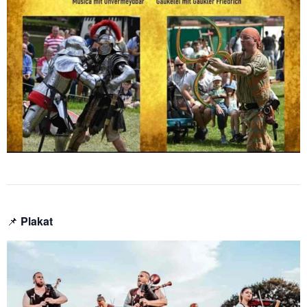
📌
Plakat