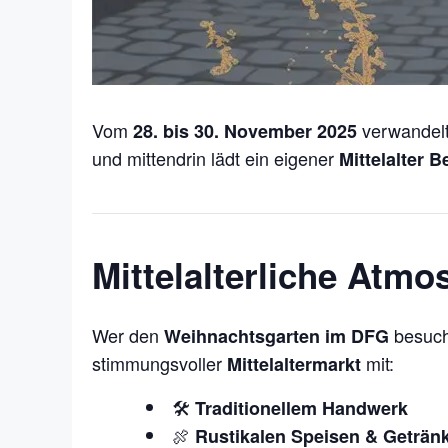
Vom
verwandelt
28. bis 30. November 2025
und mittendrin lädt ein eigener
Mittelalter B
Mittelalterliche Atm
Wer den
besucht
Weihnachtsgarten im DFG
stimmungsvoller
mit:
Mittelaltermarkt
🛠️
Traditionellem Handwerk
🍖
Rustikalen Speisen & Geträn