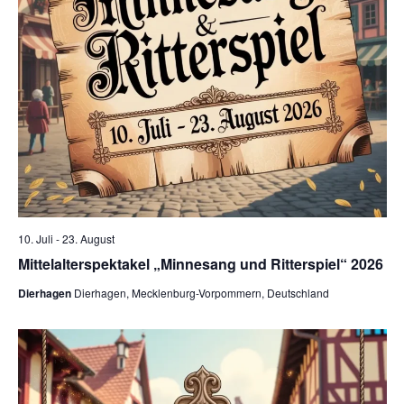
e
a
u
v
n
i
g
d
a
A
t
n
i
s
o
10. Juli
-
23. August
n
i
Mittelalterspektakel „Minnesang und Ritterspiel“ 2026
c
Dierhagen
Dierhagen, Mecklenburg-Vorpommern, Deutschland
h
t