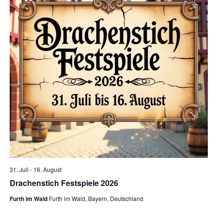
e
n
,
N
a
v
i
g
a
31. Juli
-
16. August
Drachenstich Festspiele 2026
t
Furth im Wald
Furth im Wald, Bayern, Deutschland
i