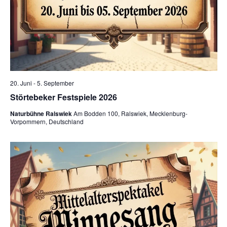
n
t
g
u
A
n
n
g
s
20. Juni
-
5. September
i
e
Störtebeker Festspiele 2026
c
Naturbühne Ralswiek
Am Bodden 100, Ralswiek, Mecklenburg-
n
Vorpommern, Deutschland
h
S
t
u
e
n
c
-
h
N