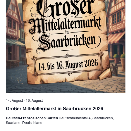
14. August
-
16. August
Großer Mittelaltermarkt in Saarbrücken 2026
Deutsch-Französischen Garten
Deutschmühlental 4, Saarbrücken,
Saarland, Deutschland