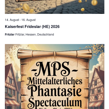
14. August
-
16. August
Kaiserfest Frideslar (HE) 2026
Fritzlar
Fritzlar, Hessen, Deutschland