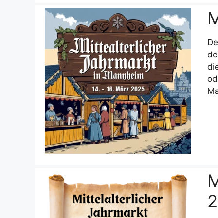
M
De
de
di
od
Ma
M
2