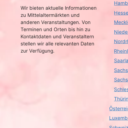
Hamb
Wir bieten aktuelle Informationen
Hess
zu Mittelaltermärkten und
anderen Veranstaltungen. Von
Meckl
Terminen und Orten bis hin zu
Niede
Kontaktdaten und Veranstaltern
Nordr
stellen wir alle relevanten Daten
zur Verfügung.
Rhein
Saarl
Sach
Sachs
Schle
Thüri
Österre
Luxemb
Schwei