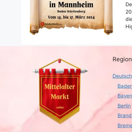
De
20
di
Hi
Regio
Deutsch
Baden
Bayer
Berlin
Brand
Brem