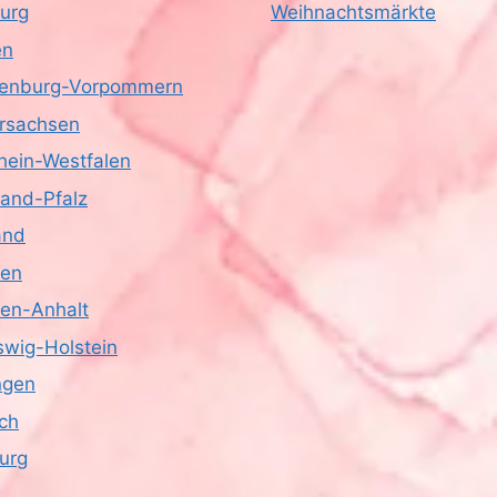
urg
Weihnachtsmärkte
en
enburg-Vorpommern
rsachsen
hein-Westfalen
land-Pfalz
and
sen
en-Anhalt
swig-Holstein
ngen
ich
urg
z