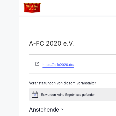
Zum
Inhalt
springen
A-FC 2020 e.V.
W
https://a-fc2020.de/
e
b
s
Veranstaltungen von diesem veranstalter
e
i
Es wurden keine Ergebnisse gefunden.
H
t
i
e
n
Anstehende
w
e