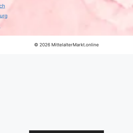
ich
urg
z
© 2026 MittelalterMarkt.online