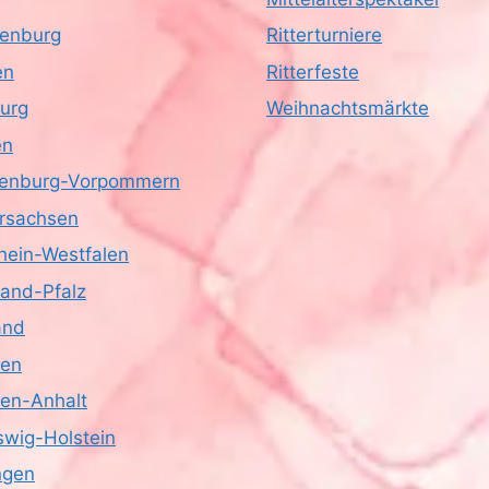
enburg
Ritterturniere
en
Ritterfeste
urg
Weihnachtsmärkte
en
enburg-Vorpommern
rsachsen
hein-Westfalen
land-Pfalz
and
sen
en-Anhalt
swig-Holstein
ngen