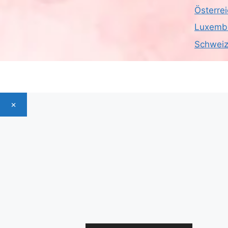
Österre
Luxemb
Schwei
×