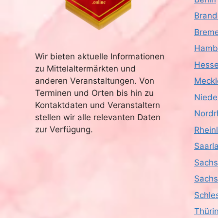
Brand
Brem
Hamb
Wir bieten aktuelle Informationen
Hess
zu Mittelaltermärkten und
anderen Veranstaltungen. Von
Meckl
Terminen und Orten bis hin zu
Niede
Kontaktdaten und Veranstaltern
Nordr
stellen wir alle relevanten Daten
zur Verfügung.
Rhein
Saarl
Sach
Sachs
Schle
Thüri