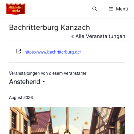
Zum
Menü
Inhalt
springen
Bachritterburg Kanzach
« Alle Veranstaltungen
W
https://www.bachritterburg.de/
e
b
s
Veranstaltungen von diesem veranstalter
e
Anstehend
i
D
t
e
a
August 2026
t
u
m
w