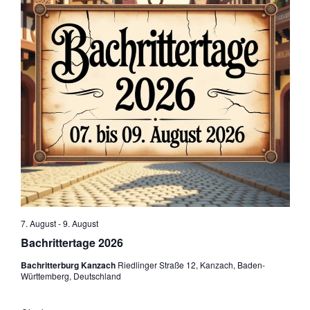
ä
h
l
e
n
.
7. August
-
9. August
Bachrittertage 2026
Bachritterburg Kanzach
Riedlinger Straße 12, Kanzach, Baden-
Württemberg, Deutschland