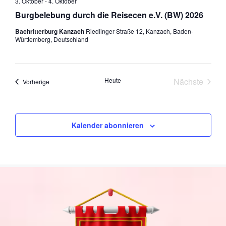
3. Oktober
-
4. Oktober
Burgbelebung durch die Reisecen e.V. (BW) 2026
Bachritterburg Kanzach
Riedlinger Straße 12, Kanzach, Baden-
Württemberg, Deutschland
Heute
Nächste
Veranstaltungen
Vorherige
Veranstal
Kalender abonnieren