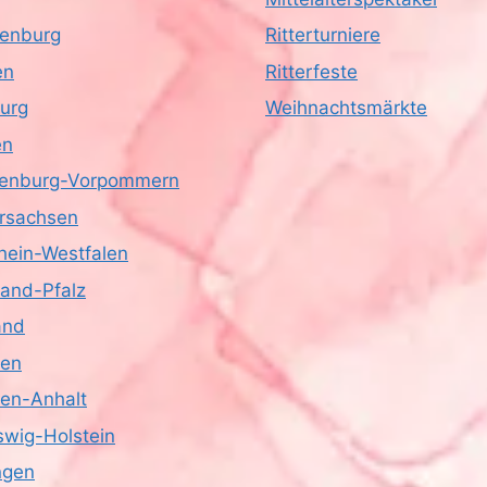
enburg
Ritterturniere
en
Ritterfeste
urg
Weihnachtsmärkte
en
enburg-Vorpommern
rsachsen
hein-Westfalen
land-Pfalz
and
sen
en-Anhalt
swig-Holstein
ngen