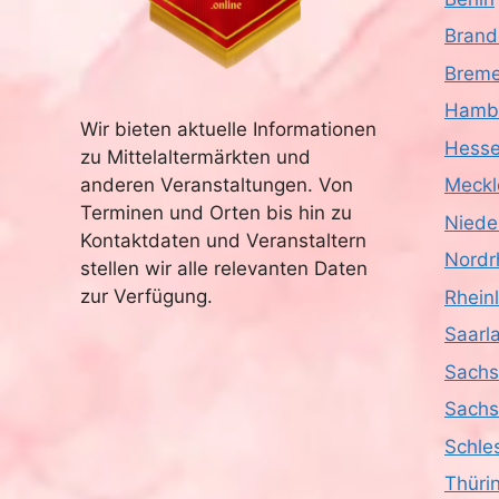
Brand
Brem
Hamb
Wir bieten aktuelle Informationen
Hess
zu Mittelaltermärkten und
anderen Veranstaltungen. Von
Meckl
Terminen und Orten bis hin zu
Niede
Kontaktdaten und Veranstaltern
Nordr
stellen wir alle relevanten Daten
zur Verfügung.
Rhein
Saarl
Sach
Sachs
Schle
Thüri