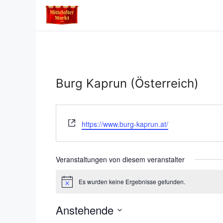
Zum
Inhalt
springen
Burg Kaprun (Österreich)
W
https://www.burg-kaprun.at/
e
b
s
Veranstaltungen von diesem veranstalter
e
i
Es wurden keine Ergebnisse gefunden.
H
t
i
e
n
Anstehende
w
e