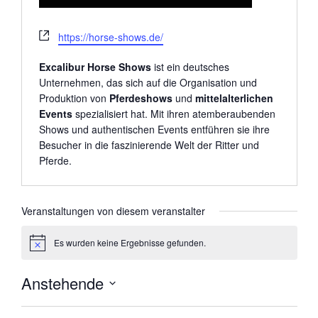
W
https://horse-shows.de/
e
b
Excalibur Horse Shows
ist ein deutsches
s
Unternehmen, das sich auf die Organisation und
e
Produktion von
Pferdeshows
und
mittelalterlichen
i
Events
spezialisiert hat. Mit ihren atemberaubenden
t
Shows und authentischen Events entführen sie ihre
e
Besucher in die faszinierende Welt der Ritter und
Pferde.
Veranstaltungen von diesem veranstalter
Es wurden keine Ergebnisse gefunden.
H
i
n
Anstehende
w
e
D
i
s