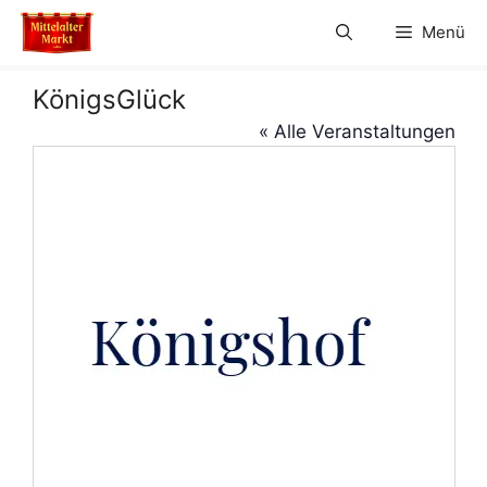
Zum
Menü
Inhalt
springen
KönigsGlück
« Alle Veranstaltungen