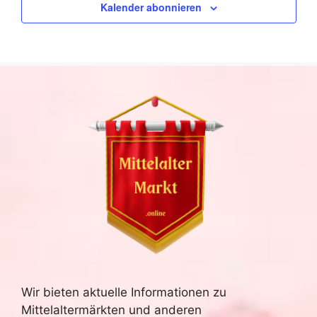
w
Kalender abonnieren
ä
h
l
e
n
.
Wir bieten aktuelle Informationen zu
Mittelaltermärkten und anderen