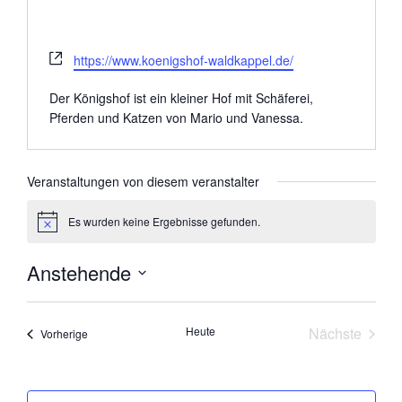
W
https://www.koenigshof-waldkappel.de/
e
b
Der Königshof ist ein kleiner Hof mit Schäferei,
s
Pferden und Katzen von Mario und Vanessa.
e
i
t
Veranstaltungen von diesem veranstalter
e
Es wurden keine Ergebnisse gefunden.
H
i
n
Anstehende
w
e
D
i
s
a
Heute
Nächste
Veranstaltungen
Vorherige
t
Veranstal
u
m