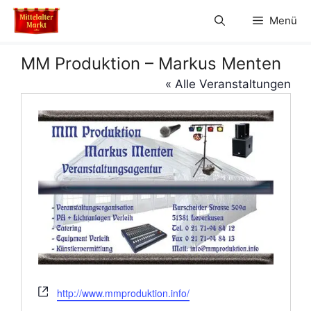
Zum
Menü
Inhalt
springen
MM Produktion – Markus Menten
« Alle Veranstaltungen
W
http://www.mmproduktion.info/
e