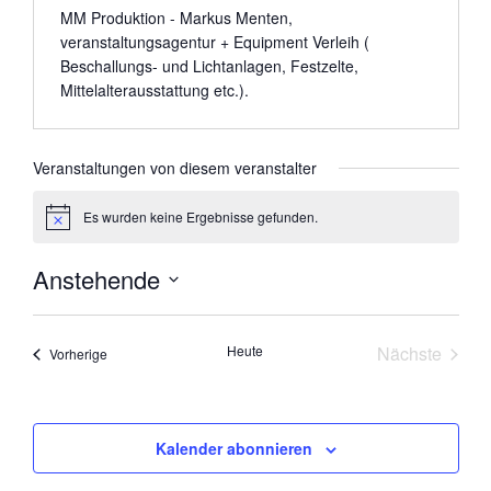
b
MM Produktion - Markus Menten,
s
veranstaltungsagentur + Equipment Verleih (
e
Beschallungs- und Lichtanlagen, Festzelte,
i
Mittelalterausstattung etc.).
t
e
Veranstaltungen von diesem veranstalter
Es wurden keine Ergebnisse gefunden.
H
i
n
Anstehende
w
e
D
i
s
a
Heute
Nächste
Veranstaltungen
Vorherige
t
Veranstal
u
m
w
Kalender abonnieren
ä