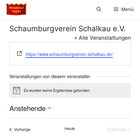
Zum
Menü
Inhalt
springen
Schaumburgverein Schalkau e.V.
« Alle Veranstaltungen
W
https://www.schaumburgverein-schalkau.de/
e
b
s
Veranstaltungen von diesem veranstalter
e
i
Es wurden keine Ergebnisse gefunden.
H
t
i
e
n
Anstehende
w
e
D
i
s
a
Heute
Nächste
Veranstaltungen
Vorherige
t
Veranstal