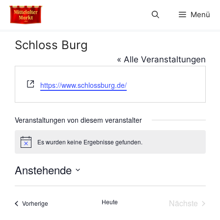
Zum
Menü
Inhalt
springen
Schloss Burg
« Alle Veranstaltungen
W
https://www.schlossburg.de/
e
b
s
Veranstaltungen von diesem veranstalter
e
i
Es wurden keine Ergebnisse gefunden.
H
t
i
e
n
Anstehende
w
e
D
i
s
a
Heute
Nächste
Veranstaltungen
Vorherige
t
Veranstal