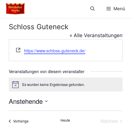
Zum
Menü
Inhalt
springen
Schloss Guteneck
« Alle Veranstaltungen
W
https://www.schloss-guteneck.de/
e
b
s
Veranstaltungen von diesem veranstalter
e
i
Es wurden keine Ergebnisse gefunden.
H
t
i
e
n
Anstehende
w
e
D
i
s
a
Heute
Nächste
Veranstaltungen
Vorherige
t
Veranstal