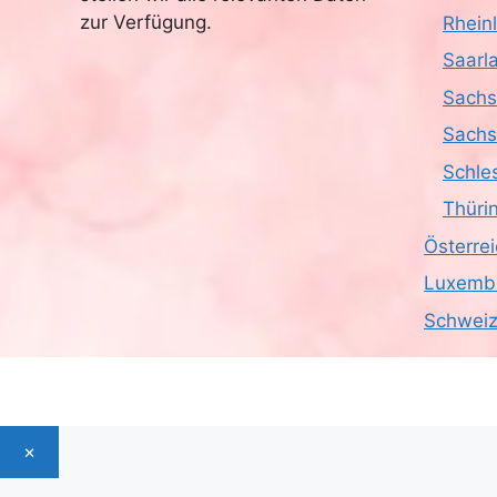
zur Verfügung.
Rhein
Saarl
Sach
Sachs
Schle
Thüri
Österre
Luxemb
Schwei
×