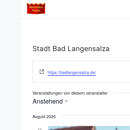
Zum
Inhalt
springen
Stadt Bad Langensalza
W
https://badlangensalza.de/
e
b
s
Veranstaltungen von diesem veranstalter
e
Anstehend
i
D
t
e
a
August 2026
t
SA.