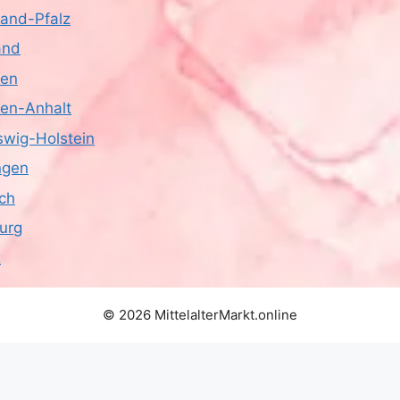
land-Pfalz
and
sen
en-Anhalt
swig-Holstein
ngen
ich
urg
z
© 2026 MittelalterMarkt.online