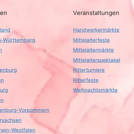
nen
Veranstaltungen
land
Handwerkermärkte
-Württemberg
Mittelalterfeste
n
Mittelaltermärkte
Mittelalterspektakel
enburg
Ritterturniere
en
Ritterfeste
urg
Weihnachtsmärkte
en
enburg-Vorpommern
rsachsen
hein-Westfalen