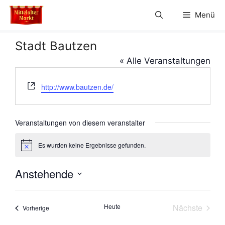
Zum
Menü
Inhalt
springen
Stadt Bautzen
« Alle Veranstaltungen
W
http://www.bautzen.de/
e
b
s
Veranstaltungen von diesem veranstalter
e
i
Es wurden keine Ergebnisse gefunden.
H
t
i
e
n
Anstehende
w
e
D
i
s
a
Heute
Nächste
Veranstaltungen
Vorherige
t
Veranstal