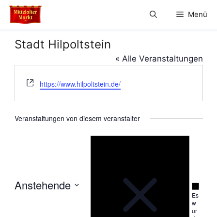
Zum
Menü
Inhalt
springen
Stadt Hilpoltstein
« Alle Veranstaltungen
W
https://www.hilpoltstein.de/
e
b
s
Veranstaltungen von diesem veranstalter
e
H
i
i
n
t
w
e
e
i
s
Anstehende
H
i
Es
D
n
w
w
a
ur
e