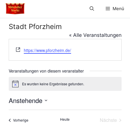
Zum
Menü
Inhalt
springen
Stadt Pforzheim
« Alle Veranstaltungen
W
https://www.pforzheim.de/
e
b
s
Veranstaltungen von diesem veranstalter
e
i
Es wurden keine Ergebnisse gefunden.
H
t
i
e
n
Anstehende
w
e
D
i
s
a
Heute
Nächste
Veranstaltungen
Vorherige
t
Veranstal