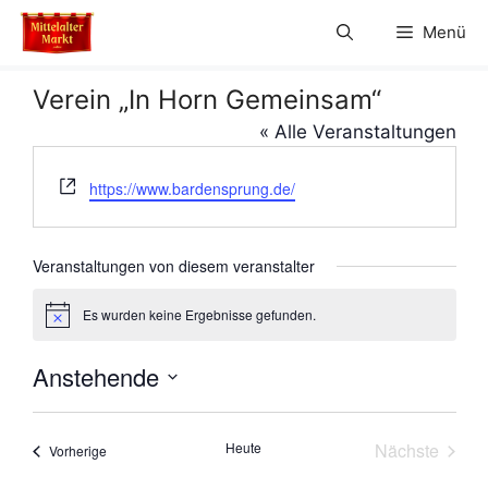
Zum
Menü
Inhalt
springen
Verein „In Horn Gemeinsam“
« Alle Veranstaltungen
W
https://www.bardensprung.de/
e
b
s
Veranstaltungen von diesem veranstalter
e
i
Es wurden keine Ergebnisse gefunden.
H
t
i
e
n
Anstehende
w
e
D
i
s
a
Heute
Nächste
Veranstaltungen
Vorherige
t
Veranstal