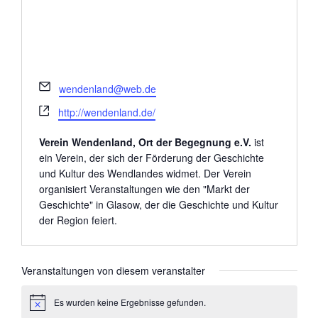
E
wendenland@web.de
m
W
http://wendenland.de/
a
e
i
b
Verein Wendenland, Ort der Begegnung e.V.
ist
l
s
ein Verein, der sich der Förderung der Geschichte
e
und Kultur des Wendlandes widmet. Der Verein
i
organisiert Veranstaltungen wie den "Markt der
t
Geschichte" in Glasow, der die Geschichte und Kultur
e
der Region feiert.
Veranstaltungen von diesem veranstalter
Es wurden keine Ergebnisse gefunden.
H