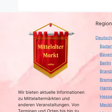
Regio
Deutsch
Baden
Bayer
Berlin
Brand
Brem
Hamb
Wir bieten aktuelle Informationen
Hess
zu Mittelaltermärkten und
anderen Veranstaltungen. Von
Meckl
Terminen und Orten bis hin zu