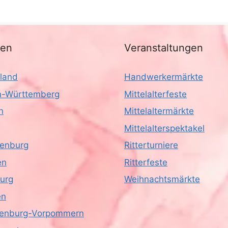
nen
Veranstaltungen
land
Handwerkermärkte
-Württemberg
Mittelalterfeste
n
Mittelaltermärkte
Mittelalterspektakel
enburg
Ritterturniere
en
Ritterfeste
urg
Weihnachtsmärkte
en
enburg-Vorpommern