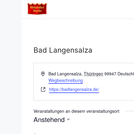
Zum
Inhalt
springen
Bad Langensalza
A
Bad Langensalza
,
Thüringen
99947
Deutsch
d
Wegbeschreibung
r
W
https://badlangensalza.de/
e
e
s
b
s
s
Veranstaltungen an diesem veranstaltungsort
e
e
Anstehend
i
D
t