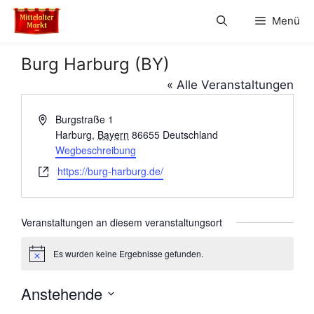
Zum
Menü
Inhalt
springen
Burg Harburg (BY)
« Alle Veranstaltungen
A
Burgstraße 1
d
Harburg
,
Bayern
86655
Deutschland
r
Wegbeschreibung
e
W
https://burg-harburg.de/
s
e
s
b
e
s
Veranstaltungen an diesem veranstaltungsort
e
i
Es wurden keine Ergebnisse gefunden.
H
t
i
e
n
Anstehende
w
e
D