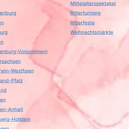
Mittelalterspektakel
enburg
Ritterturniere
en
Ritterfeste
urg
Weihnachtsmärkte
en
enburg-Vorpommern
rsachsen
hein-Westfalen
land-Pfalz
and
sen
en-Anhalt
swig-Holstein
ngen