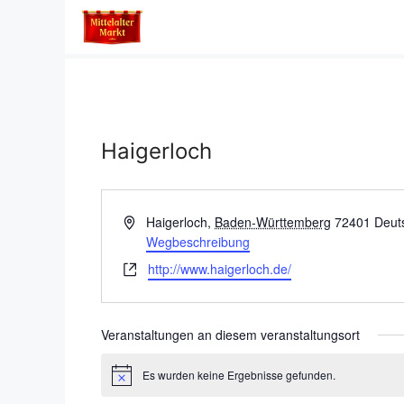
Zum
Inhalt
springen
Haigerloch
A
Haigerloch
,
Baden-Württemberg
72401
Deut
d
Wegbeschreibung
r
W
http://www.haigerloch.de/
e
e
s
b
s
s
Veranstaltungen an diesem veranstaltungsort
e
e
i
Es wurden keine Ergebnisse gefunden.
H
t
i