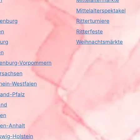
n
Mittelaltermärkte
Mittelalterspektakel
enburg
Ritterturniere
en
Ritterfeste
urg
Weihnachtsmärkte
en
enburg-Vorpommern
rsachsen
hein-Westfalen
land-Pfalz
and
sen
en-Anhalt
swig-Holstein