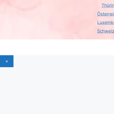
Thüri
Österre
Luxemb
Schwei
×