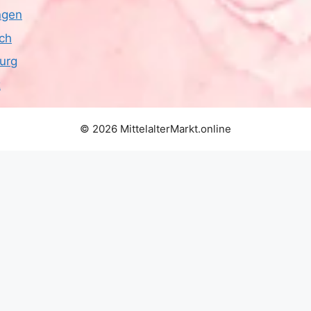
ngen
ich
urg
z
© 2026 MittelalterMarkt.online