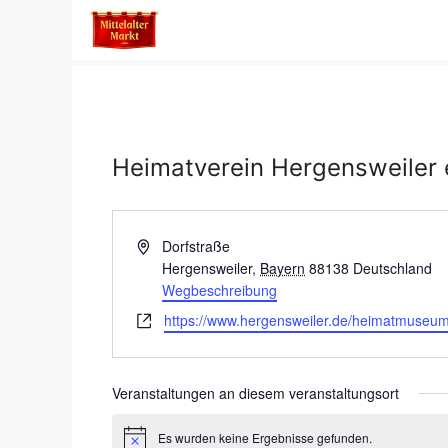
Zum
Inhalt
springen
Heimatverein Hergensweiler e
A
Dorfstraße
d
Hergensweiler
,
Bayern
88138
Deutschland
r
Wegbeschreibung
e
W
https://www.hergensweiler.de/heimatmuseu
s
e
s
b
e
s
Veranstaltungen an diesem veranstaltungsort
e
i
Es wurden keine Ergebnisse gefunden.
H