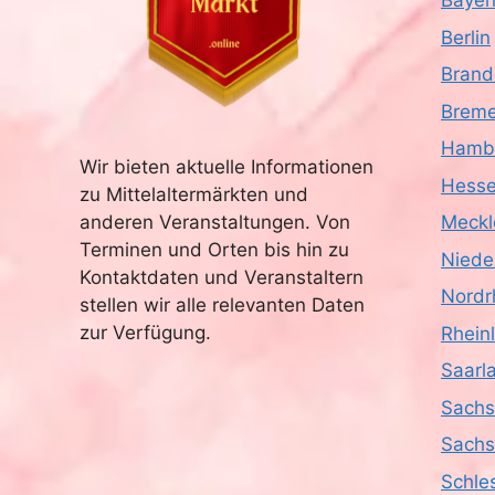
Bayer
Berlin
Brand
Brem
Hamb
Wir bieten aktuelle Informationen
Hess
zu Mittelaltermärkten und
anderen Veranstaltungen. Von
Meckl
Terminen und Orten bis hin zu
Niede
Kontaktdaten und Veranstaltern
Nordr
stellen wir alle relevanten Daten
zur Verfügung.
Rhein
Saarl
Sach
Sachs
Schle