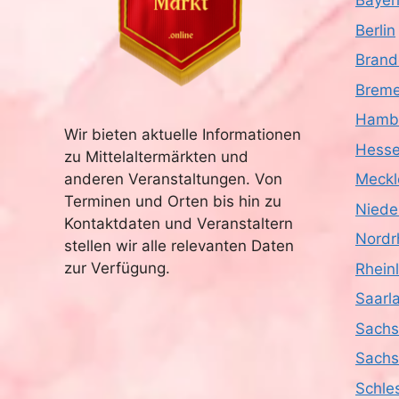
Bayer
Berlin
Brand
Brem
Hamb
Wir bieten aktuelle Informationen
Hess
zu Mittelaltermärkten und
anderen Veranstaltungen. Von
Meckl
Terminen und Orten bis hin zu
Niede
Kontaktdaten und Veranstaltern
Nordr
stellen wir alle relevanten Daten
zur Verfügung.
Rhein
Saarl
Sach
Sachs
Schle