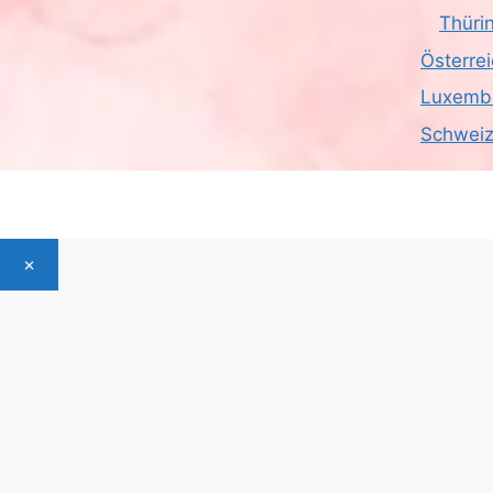
Thüri
Österre
Luxemb
Schwei
×