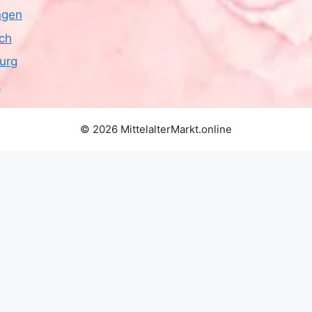
ngen
ich
urg
z
© 2026 MittelalterMarkt.online