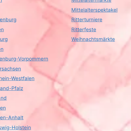
n
Mittelaltermärkte
Mittelalterspektakel
enburg
Ritterturniere
en
Ritterfeste
urg
Weihnachtsmärkte
en
enburg-Vorpommern
rsachsen
hein-Westfalen
land-Pfalz
and
sen
en-Anhalt
swig-Holstein