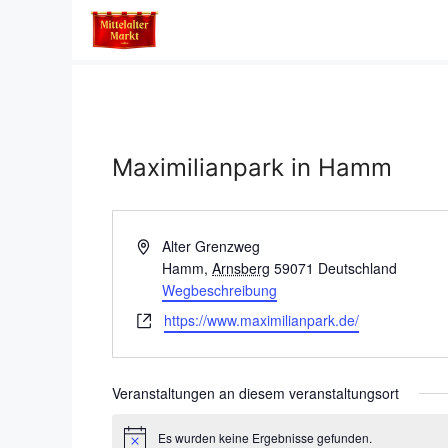
Zum
Inhalt
springen
Maximilianpark in Hamm
A
Alter Grenzweg
d
Hamm
,
Arnsberg
59071
Deutschland
r
Wegbeschreibung
e
W
https://www.maximilianpark.de/
s
e
s
b
e
s
Veranstaltungen an diesem veranstaltungsort
e
i
Es wurden keine Ergebnisse gefunden.
H