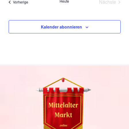
Heute
Nächste
Veranstaltungen
Vorherige
t
Veranstal
u
m
w
Kalender abonnieren
ä
h
l
e
n
.