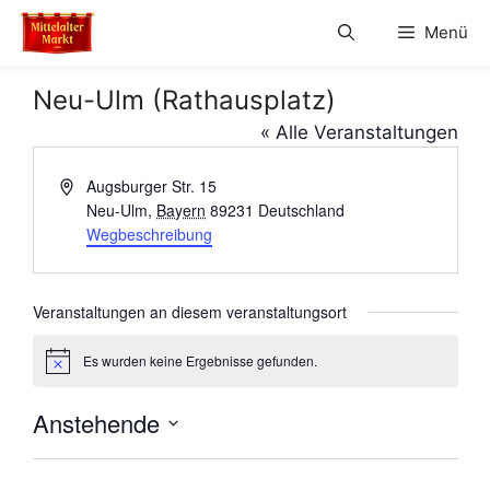
Zum
Menü
Inhalt
springen
Neu-Ulm (Rathausplatz)
« Alle Veranstaltungen
A
Augsburger Str. 15
d
Neu-Ulm
,
Bayern
89231
Deutschland
r
Wegbeschreibung
e
s
s
Veranstaltungen an diesem veranstaltungsort
e
Es wurden keine Ergebnisse gefunden.
H
i
n
Anstehende
w
e
D
i
s
a