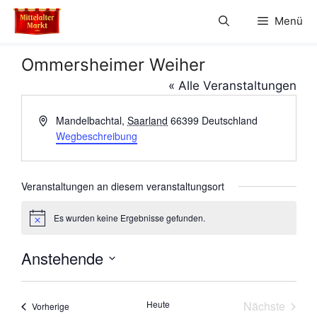
Zum
Menü
Inhalt
springen
Ommersheimer Weiher
« Alle Veranstaltungen
A
Mandelbachtal
,
Saarland
66399
Deutschland
d
Wegbeschreibung
r
e
s
Veranstaltungen an diesem veranstaltungsort
s
e
Es wurden keine Ergebnisse gefunden.
H
i
n
Anstehende
w
e
D
i
s
a
Heute
Nächste
Veranstaltungen
Vorherige
t