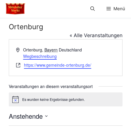
Zum
Menü
Inhalt
springen
Ortenburg
« Alle Veranstaltungen
A
Ortenburg
,
Bayern
Deutschland
d
Wegbeschreibung
r
W
https://www.gemeinde-ortenburg.de/
e
e
s
b
s
s
Veranstaltungen an diesem veranstaltungsort
e
e
i
Es wurden keine Ergebnisse gefunden.
H
t
i
e
n
Anstehende
w
e
D
i
s