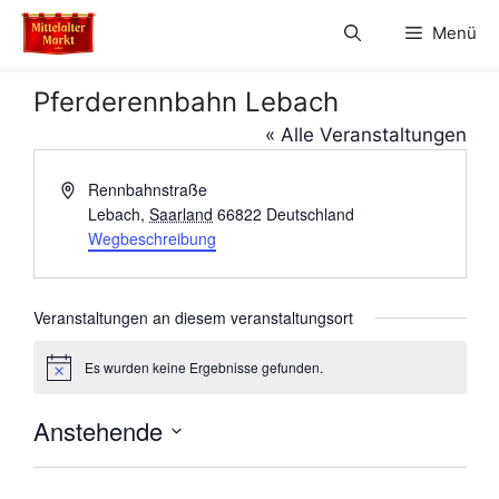
Zum
Menü
Inhalt
springen
Pferderennbahn Lebach
« Alle Veranstaltungen
A
Rennbahnstraße
d
Lebach
,
Saarland
66822
Deutschland
r
Wegbeschreibung
e
s
s
Veranstaltungen an diesem veranstaltungsort
e
Es wurden keine Ergebnisse gefunden.
H
i
n
Anstehende
w
e
D
i
s
a