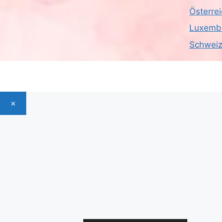
Österre
Luxemb
Schwei
×