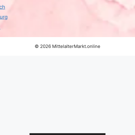
ich
urg
z
© 2026 MittelalterMarkt.online