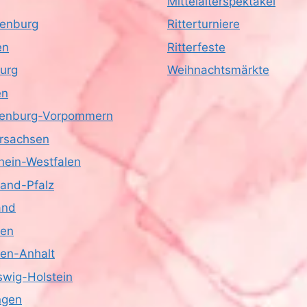
Mittelalterspektakel
enburg
Ritterturniere
en
Ritterfeste
urg
Weihnachtsmärkte
en
enburg-Vorpommern
rsachsen
hein-Westfalen
land-Pfalz
and
sen
en-Anhalt
swig-Holstein
ngen