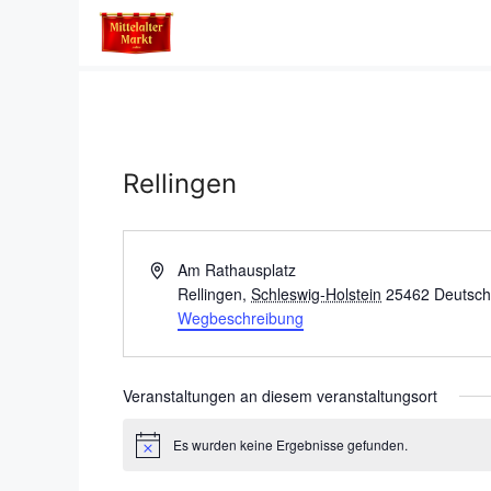
Zum
Inhalt
springen
Rellingen
A
Am Rathausplatz
d
Rellingen
,
Schleswig-Holstein
25462
Deutsch
r
Wegbeschreibung
e
s
s
Veranstaltungen an diesem veranstaltungsort
e
Es wurden keine Ergebnisse gefunden.
H
i
n