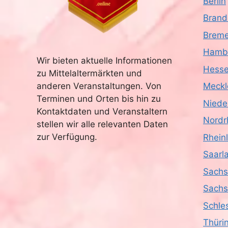
Berlin
Brand
Brem
Hamb
Wir bieten aktuelle Informationen
Hess
zu Mittelaltermärkten und
anderen Veranstaltungen. Von
Meckl
Terminen und Orten bis hin zu
Niede
Kontaktdaten und Veranstaltern
Nordr
stellen wir alle relevanten Daten
zur Verfügung.
Rhein
Saarl
Sach
Sachs
Schle
Thüri