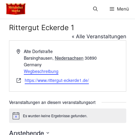
Zum
Menü
Inhalt
springen
Rittergut Eckerde 1
« Alle Veranstaltungen
A
Alte Dorfstraße
d
Barsinghausen
,
Niedersachsen
30890
r
Germany
e
Wegbeschreibung
s
W
https://www.rittergut-eckerde1.de/
s
e
e
b
s
Veranstaltungen an diesem veranstaltungsort
e
i
Es wurden keine Ergebnisse gefunden.
H
t
i
e
n
Anstehende
w