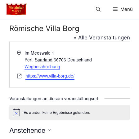
Zum
Menü
Inhalt
springen
Römische Villa Borg
« Alle Veranstaltungen
A
Im Meeswald 1
d
Perl
,
Saarland
66706
Deutschland
r
Wegbeschreibung
e
W
https://www.villa-borg.de/
s
e
s
b
e
s
Veranstaltungen an diesem veranstaltungsort
e
i
Es wurden keine Ergebnisse gefunden.
H
t
i
e
n
Anstehende
w
e
D