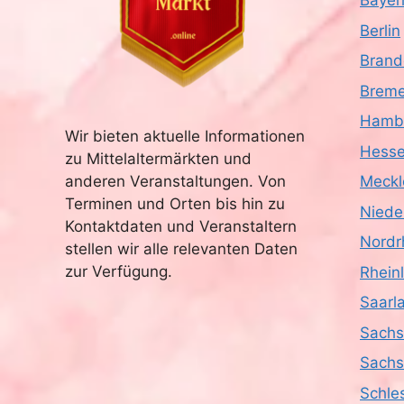
Bayer
Berlin
Brand
Brem
Hamb
Wir bieten aktuelle Informationen
Hess
zu Mittelaltermärkten und
anderen Veranstaltungen. Von
Meckl
Terminen und Orten bis hin zu
Niede
Kontaktdaten und Veranstaltern
Nordr
stellen wir alle relevanten Daten
zur Verfügung.
Rhein
Saarl
Sach
Sachs
Schle