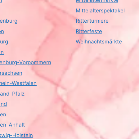
n
Mittelaltermärkte
Mittelalterspektakel
enburg
Ritterturniere
en
Ritterfeste
urg
Weihnachtsmärkte
en
enburg-Vorpommern
rsachsen
hein-Westfalen
land-Pfalz
and
sen
en-Anhalt
swig-Holstein