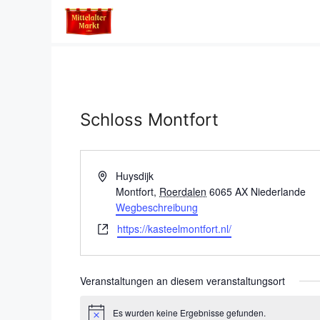
Zum
Inhalt
springen
Schloss Montfort
A
Huysdijk
d
Montfort
,
Roerdalen
6065 AX
Niederlande
r
Wegbeschreibung
e
W
https://kasteelmontfort.nl/
s
e
s
b
e
s
Veranstaltungen an diesem veranstaltungsort
e
i
Es wurden keine Ergebnisse gefunden.
H