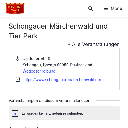
Zum
Menü
Inhalt
springen
Schongauer Märchenwald und
Tier Park
« Alle Veranstaltungen
A
Dießener Str. 6
d
Schongau
,
Bayern
86956
Deutschland
r
Wegbeschreibung
e
W
https://www.schongauer-maerchenwald.de/
s
e
s
b
e
s
Veranstaltungen an diesem veranstaltungsort
e
i
Es wurden keine Ergebnisse gefunden.
H
t
i
e
n