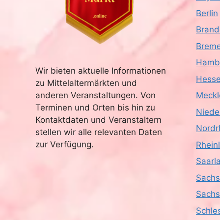
Berlin
Brand
Brem
Hamb
Wir bieten aktuelle Informationen
Hess
zu Mittelaltermärkten und
anderen Veranstaltungen. Von
Meckl
Terminen und Orten bis hin zu
Niede
Kontaktdaten und Veranstaltern
Nordr
stellen wir alle relevanten Daten
zur Verfügung.
Rhein
Saarl
Sach
Sachs
Schle