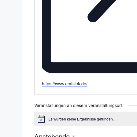
W
https://www.amtsiek.de/
e
b
s
Veranstaltungen an diesem veranstaltungsort
e
i
Es wurden keine Ergebnisse gefunden.
H
t
i
e
n
Anstehende
w