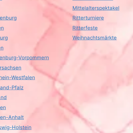
Mittelalterspektakel
enburg
Ritterturniere
en
Ritterfeste
urg
Weihnachtsmärkte
en
enburg-Vorpommern
rsachsen
hein-Westfalen
land-Pfalz
and
sen
en-Anhalt
swig-Holstein