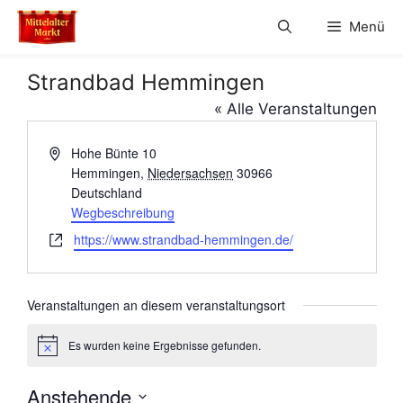
Zum
Menü
Inhalt
springen
Strandbad Hemmingen
« Alle Veranstaltungen
A
Hohe Bünte 10
d
Hemmingen
,
Niedersachsen
30966
r
Deutschland
e
Wegbeschreibung
s
W
https://www.strandbad-hemmingen.de/
s
e
e
b
s
Veranstaltungen an diesem veranstaltungsort
e
i
Es wurden keine Ergebnisse gefunden.
H
t
i
e
n
Anstehende
w