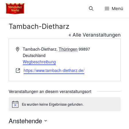
Zum
Menü
Inhalt
springen
Tambach-Dietharz
« Alle Veranstaltungen
A
Tambach-Dietharz
,
Thüringen
99897
d
Deutschland
r
Wegbeschreibung
e
W
https://www.tambach-dietharz.de/
s
e
s
b
e
s
Veranstaltungen an diesem veranstaltungsort
e
i
Es wurden keine Ergebnisse gefunden.
H
t
i
e
n
Anstehende
w
e
D