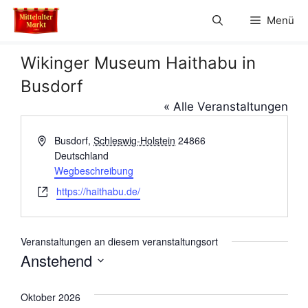
Zum
Menü
Inhalt
springen
Wikinger Museum Haithabu in
Busdorf
« Alle Veranstaltungen
A
Busdorf
,
Schleswig-Holstein
24866
d
Deutschland
r
Wegbeschreibung
e
W
https://haithabu.de/
s
e
s
b
e
s
Veranstaltungen an diesem veranstaltungsort
e
Anstehend
i
D
t
a
e
Oktober 2026