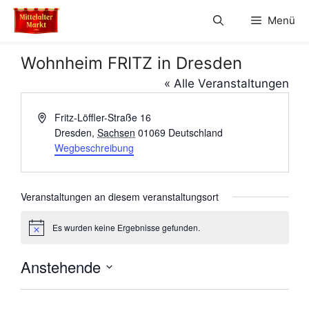
Zum
Menü
Inhalt
springen
Wohnheim FRITZ in Dresden
« Alle Veranstaltungen
A
Fritz-Löffler-Straße 16
d
Dresden
,
Sachsen
01069
Deutschland
r
Wegbeschreibung
e
s
s
Veranstaltungen an diesem veranstaltungsort
e
Es wurden keine Ergebnisse gefunden.
H
i
n
Anstehende
w
e
D
i
s
a