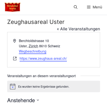
Zum
Menü
Inhalt
springen
Zeughausareal Uster
« Alle Veranstaltungen
A
Berchtoldstrasse 10
d
Uster
,
Zürich
8610
Schweiz
r
Wegbeschreibung
e
W
https://www.zeughaus-areal.ch/
s
e
s
b
e
s
Veranstaltungen an diesem veranstaltungsort
e
i
Es wurden keine Ergebnisse gefunden.
H
t
i
e
n
Anstehende
w
e
D