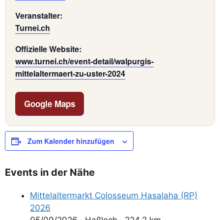
Veranstalter:
Turnei.ch
Offizielle Website:
www.turnei.ch/event-detail/walpurgis-
mittelaltermaert-zu-uster-2024
Google Maps
Zum Kalender hinzufügen
Events in der Nähe
Mittelaltermarkt Colosseum Hasalaha (RP)
2026
05/09/2026
·
Haßloch
·
224,2 km